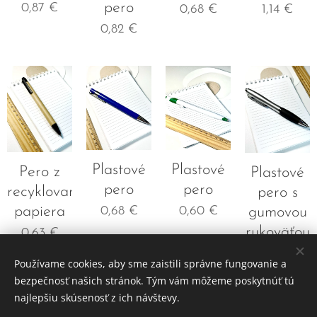
pero
0,87
€
0,68
€
1,14
€
0,82
€
Plastové
Plastové
Pero z
Plastové
pero
pero
recyklovaného
pero s
papiera
gumovou
0,68
€
0,60
€
rukoväťou
0,63
€
0,68
€
Používame cookies, aby sme zaistili správne fungovanie a
bezpečnosť našich stránok. Tým vám môžeme poskytnúť tú
najlepšiu skúsenosť z ich návštevy.