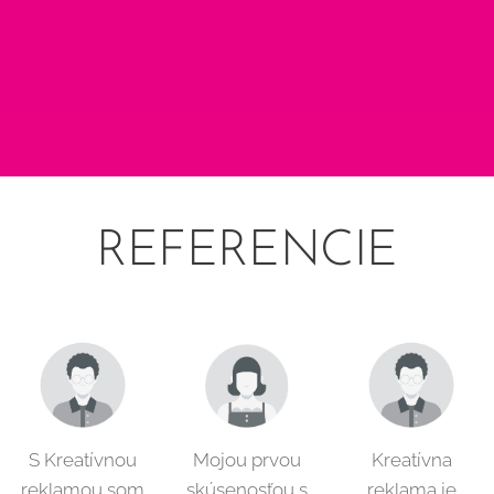
REFERENCIE
S Kreatívnou
Mojou prvou
Kreatívna
reklamou som
skúsenosťou s
reklama je