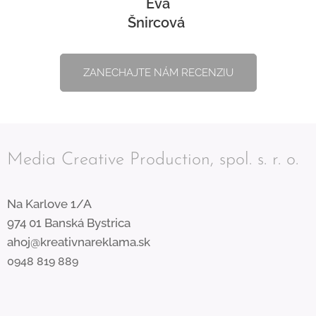
Eva
Šnircová
ZANECHAJTE NÁM RECENZIU
Media Creative Production, spol. s. r. o.
Na Karlove 1/A
974 01 Banská Bystrica
ahoj@kreativnareklama.sk
0948 819 889