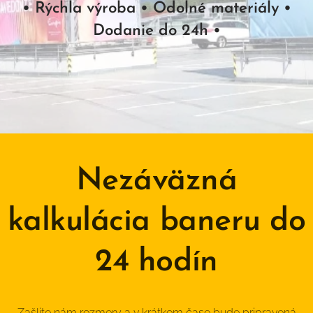
•
Rýchla výroba • Odolné materiály •
Dodanie do 24h
•
Nezáväzná
kalkulácia baneru do
24 hodín
Zašlite nám rozmery a v krátkom čase bude pripravená