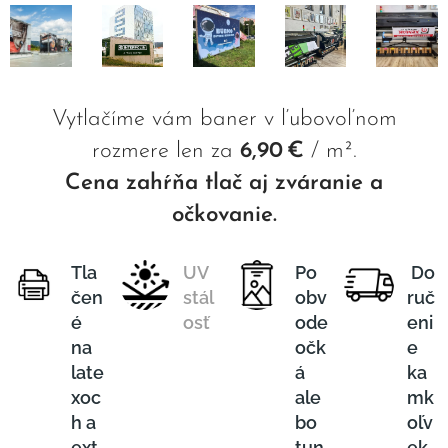
V
ytlačíme vám baner v ľubovoľnom
rozmere len za
6,90
€
/ m².
Cena zahŕňa tlač aj zváranie a
očkovanie.
Tla
UV
Po
Do
čen
stál
obv
ruč
é
osť
ode
eni
na
očk
e
late
á
ka
xoc
ale
mk
h a
bo
oľv
ext
tun
ek