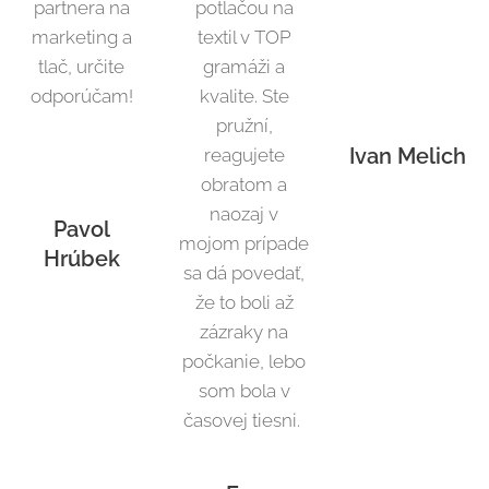
partnera na
potlačou na
marketing a
textil v TOP
tlač, určite
gramáži a
odporúčam!
kvalite. Ste
pružní,
Ivan Melich
reagujete
obratom a
naozaj v
Pavol
mojom prípade
Hrúbek
sa dá povedať,
že to boli až
zázraky na
počkanie, lebo
som bola v
časovej tiesni.