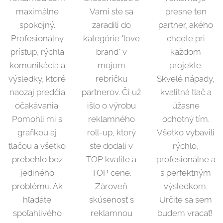
maximálne
Vami ste sa
presne ten
spokojný.
zaradili do
partner, akého
Profesionálny
kategórie "love
chcete pri
prístup, rýchla
brand" v
každom
komunikácia a
mojom
projekte.
výsledky, ktoré
rebríčku
Skvelé nápady,
naozaj predčia
partnerov. Či už
kvalitná tlač a
očakávania.
išlo o výrobu
úžasne
Pomohli mi s
reklamného
ochotný tím.
grafikou aj
roll-up, ktorý
Všetko vybavili
tlačou a všetko
ste dodali v
rýchlo,
prebehlo bez
TOP kvalite a
profesionálne a
jediného
TOP cene.
s perfektným
problému. Ak
Zároveň
výsledkom.
hľadáte
skúsenosť s
Určite sa sem
spoľahlivého
reklamnou
budem vracať!