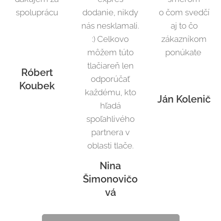
spoluprácu
dodanie, nikdy
o čom svedčí
nás nesklamali.
aj to čo
:) Celkovo
zákazníkom
môžem túto
ponúkate
tlačiareň len
Róbert
odporúčať
Koubek
každému, kto
Ján Kolenič
hľadá
spoľahlivého
partnera v
oblasti tlače.
Nina
Šimonovičo
vá