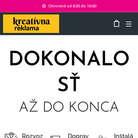
Otvorené od 8:00 do 16:00
DOKONALO
SŤ
AŽ DO KONCA
Rozvoz
Doprav
Inštalá