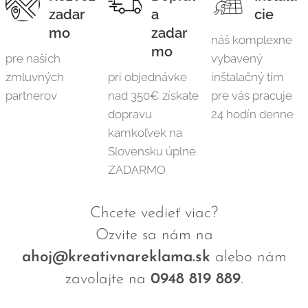
zadar
a
cie
mo
zadar
náš komplexne
mo
pre našich
vybavený
zmluvných
pri objednávke
inštalačný tím
partnerov
nad 350€ získate
pre vás pracuje
dopravu
24 hodín denne
kamkoľvek na
Slovensku úplne
ZADARMO
Chcete vedieť viac?
Ozvite sa nám na
ahoj@kreativnareklama.sk
alebo nám
.
zavolajte na
0948 819 889