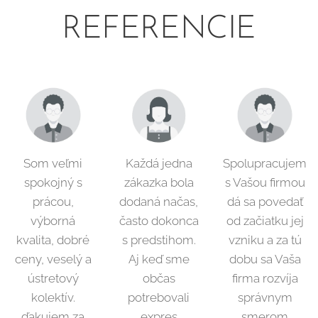
REFERENCIE
Som veľmi
Každá jedna
Spolupracujem
spokojný s
zákazka bola
s Vašou firmou
prácou,
dodaná načas,
dá sa povedať
výborná
často dokonca
od začiatku jej
kvalita, dobré
s predstihom.
vzniku a za tú
ceny, veselý a
Aj keď sme
dobu sa Vaša
ústretový
občas
firma rozvíja
kolektív.
potrebovali
správnym
ďakujem za
expres
smerom