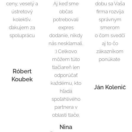
ceny, veselý a
Aj keď sme
dobu sa Vaša
ústretový
občas
firma rozvíja
kolektív.
potrebovali
správnym
ďakujem za
expres
smerom
spoluprácu
dodanie, nikdy
o čom svedčí
nás nesklamali.
aj to čo
:) Celkovo
zákazníkom
môžem túto
ponúkate
tlačiareň len
Róbert
odporúčať
Koubek
každému, kto
Ján Kolenič
hľadá
spoľahlivého
partnera v
oblasti tlače.
Nina