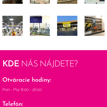
KDE
NÁS
NÁJDETE?
Otváracie hodiny:
Pon - Pia: 8:00 - 16:00
Telefón: