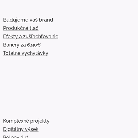
Budujeme váš brand
Produkčná tlač
Efekty a zušľachťovanie
Banery za 6,90€
Totálne vychytávky
Komplexné projekty
Digitálny výsek
Polepy áut