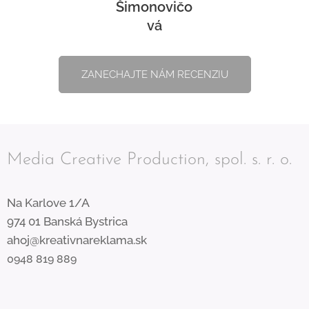
Šimonovičo
vá
ZANECHAJTE NÁM RECENZIU
Media Creative Production, spol. s. r. o.
Na Karlove 1/A
974 01 Banská Bystrica
ahoj@kreativnareklama.sk
0948 819 889