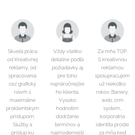
Skvelá práca
Vždy všetko
Za mňa TOP.
od Kreatívnej
detailne podľa
S kreatívnou
reklamy, od
požiadavky aj
reklamou
spracovania
pre toho
spolupracujem
cez grafický
najnáročnejšie
už niekoľko
návrh s
ho klienta.
rokov. Banery,
maximálne
Vysoko
web, crm
proklientskym
hodnotím
system,
prístupom.
dodržanie
korporatna
Služby a
termínov a
identita proste
prístup ku
najmodernejši
za mňa keď