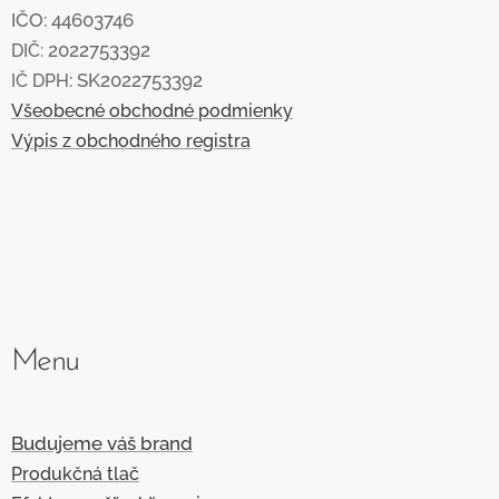
IČO:
44603746
2022753392
DIČ:
: SK2022753392
IČ DPH
Všeobecné obchodné podmienky
Výpis z obchodného registra
Menu
Budujeme váš brand
Produkčná tlač