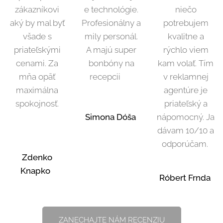
zákazníkovi
e technológie.
niečo
aký by mal byť
Profesionálny a
potrebujem
všade s
mily personál.
kvalitne a
priateľskými
A majú super
rýchlo viem
cenami. Za
bonbóny na
kam volať. Tím
mňa opäť
recepcii 😁
v reklamnej
maximálna
agentúre je
spokojnosť.
priateľský a
Simona Dóša
nápomocný. Ja
dávam 10/10 a
odporúčam.
Zdenko
Knapko
Róbert Frnda
ZANECHAJTE NÁM RECENZIU