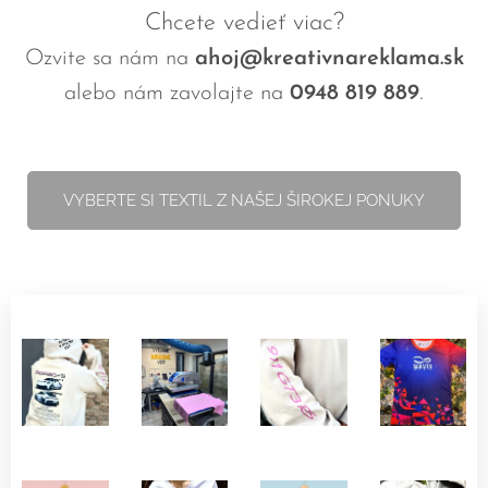
Chcete vedieť viac?
Ozvite sa nám na
ahoj@kreativnareklama.sk
.
alebo nám zavolajte na
0948 819 889
VYBERTE SI TEXTIL Z NAŠEJ ŠIROKEJ PONUKY