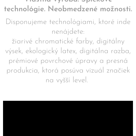
technológie. Neobmedzené možnosti.
Disponujeme technológiami, ktoré inde
nenájdete:
žiarivé chromatické farby, digitálny
výsek, ekologický latex, digitálna razba,
prémiové povrchové úpravy a presná
produkcia, ktorá posúva vizuál značiek
na vyšší level.