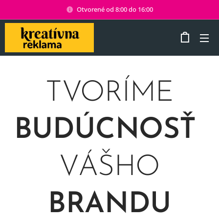
Otvorené od 8:00 do 16:00
TVORÍME
BUDÚCNOSŤ
VÁŠHO
BRANDU