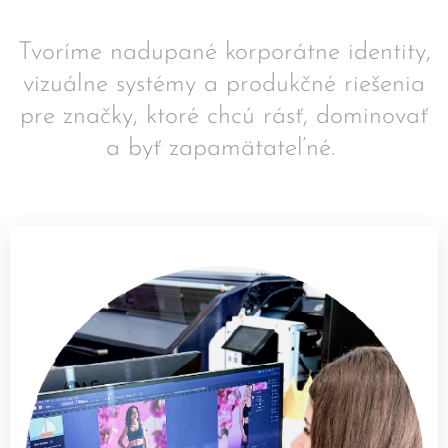
Tvoríme nadupané korporátne identity,
vizuálne systémy a produkčné riešenia
pre značky, ktoré chcú rásť, dominovať
a byť zapamätateľné.