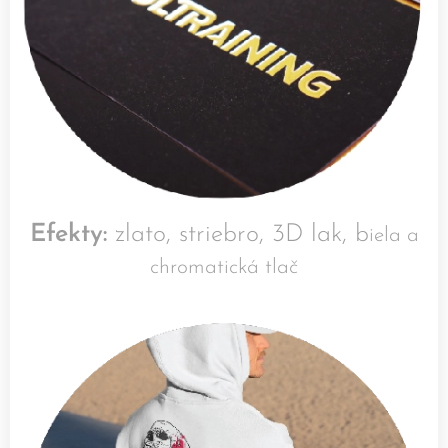
Efekty:
zlato, striebro, 3D lak, b
iela a
chromatická tlač