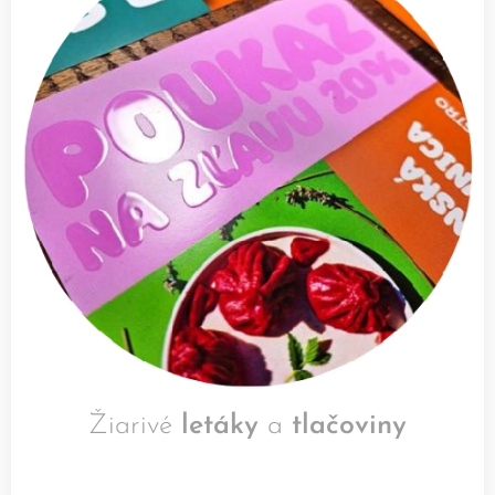
Žiarivé
letáky
a
tlačoviny