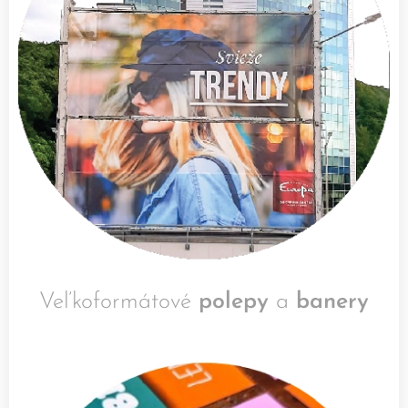
Veľkoformátové
polepy
a
banery