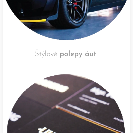
Štýlové
polepy áut